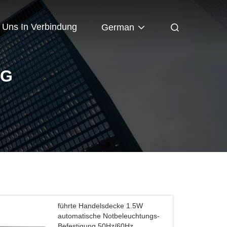
t Uns In Verbindung
German
NG
führte Handelsdecke 1.5W
automatische Notbeleuchtungs-
Befestigung 50Hz/60Hz