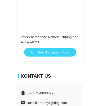
uchtung der
Batteriebetriebene Notbeleuchtung der
Batteriebetrieb
Decken-IP20
Decken-IP20
Preis
Erhalten Sie besten Preis
Erhalten
KONTAKT US
86-0571-88303726
sales@dreamylighting.com