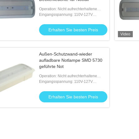
Operation: Nicht aufrechterhaltene
Zustand
Eingangsspannung: 110V-127V
50/60Hz; 220V-240V 50/60Hz
Erhalten Sie besten Preis
Video
Außen-Schutzwand-wieder
aufladbare Notlampe SMD 5730
geführte Not
Operation: Nicht aufrechterhaltene
Zustand
Eingangsspannung: 110V-127V
50/60Hz; 220V-240V 50/60Hz
Erhalten Sie besten Preis