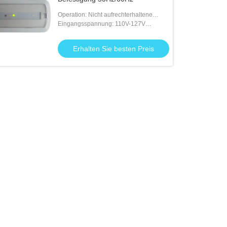
Operation: Nicht aufrechterhaltene
Zustand
Eingangsspannung: 110V-127V
50/60Hz; 220V-240V 50/60Hz
Erhalten Sie besten Preis