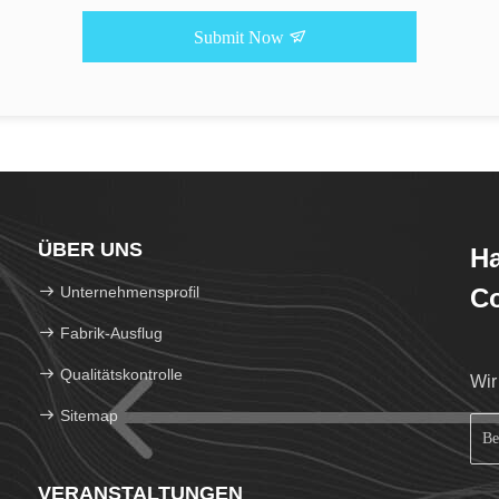
Submit Now
ÜBER UNS
H
Unternehmensprofil
Co
Fabrik-Ausflug
Qualitätskontrolle
Wir
Sitemap
VERANSTALTUNGEN