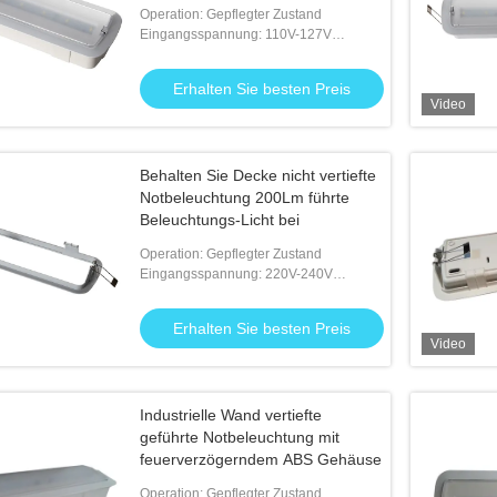
mit 3 Stunden Operations-
Operation: Gepflegter Zustand
Eingangsspannung: 110V-127V
50/60Hz; 220V-240V 50/60Hz
Erhalten Sie besten Preis
Video
Behalten Sie Decke nicht vertiefte
Notbeleuchtung 200Lm führte
Beleuchtungs-Licht bei
Operation: Gepflegter Zustand
Eingangsspannung: 220V-240V
50/60Hz
Erhalten Sie besten Preis
Video
Industrielle Wand vertiefte
geführte Notbeleuchtung mit
feuerverzögerndem ABS Gehäuse
Operation: Gepflegter Zustand