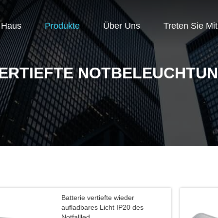
Haus
Produkte
Über Uns
Treten Sie Mi
ERTIEFTE NOTBELEUCHTU
Batterie vertiefte wieder
aufladbares Licht IP20 des
Notfallled