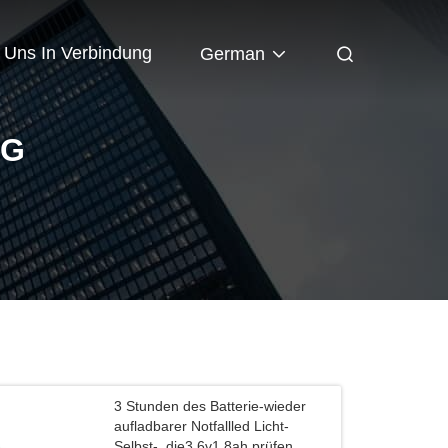
t Uns In Verbindung
German
NG
3 Stunden des Batterie-wieder
aufladbarer Notfallled Licht-
Selbst-, die3.6v1.8ah prüfen