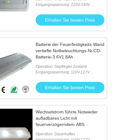
Eingangsspannung: 220V-240V
50/60Hz
Erhalten Sie besten Preis
Batterie der Feuerfestigkeits-Wand
vertiefte Notbeleuchtungs-Ni-CD-
Batterie-3.6V1.8Ah
Operation: Gepflegter Zustand
Eingangsspannung: 110V-127V
50/60Hz; 220V-240V 50/60Hz
Erhalten Sie besten Preis
Wechselstrom führte Notwieder
aufladbares Licht mit
feuerverzögerndem ABS
Gehäuse, Leichtgewichtler
Operation: Dauerhaftes
Eingangsspannung: 110V-127V