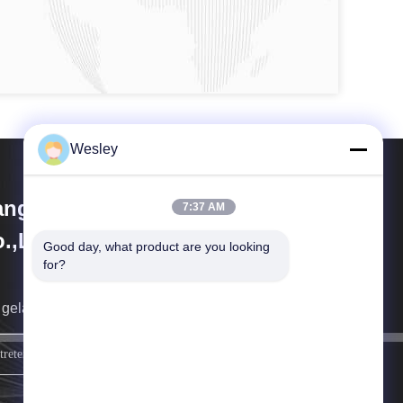
Wesley
angzhou Dreamy Technology
7:37 AM
.,Ltd
Good day, what product are you looking 
for?
 gelangen zurück an Sie so bald wie möglich.
melden Sie sich an