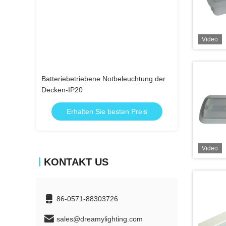
Video
uchtung der
Batteriebetriebene Notbeleuchtung der
Batteriebetrieb
Decken-IP20
Decken-IP20
Preis
Erhalten Sie besten Preis
Erhalten
Video
KONTAKT US
86-0571-88303726
sales@dreamylighting.com