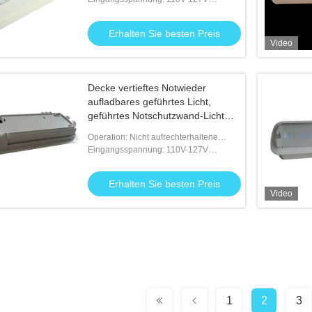
50/60Hz; 220V-240V 50/60Hz
Erhalten Sie besten Preis
Video
Decke vertieftes Notwieder
aufladbares geführtes Licht,
geführtes Notschutzwand-Licht
60mA
Operation: Nicht aufrechterhaltene
Zustand
Eingangsspannung: 110V-127V
50/60Hz; 220V-240V 50/60Hz
Erhalten Sie besten Preis
Video
1
2
3