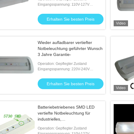
Eingangsspannung: 110V-127V
50/60Hz; 220V-240V 50/60Hz
Erhalten Sie besten Preis
Video
Wieder aufladbarer vertiefter
ene Notbeleuchtung der
Notbeleuchtung geführter Wunsch
3 Jahre Garantie-
Operation: Gepflegter Zustand
 Sie besten Preis
Eingangsspannung: 220V-240V
50/60Hz
Erhalten Sie besten Preis
Video
Batteriebetriebenes SMD LED
vertiefte Notbeleuchtung für
industrielles,
262mm×100mm×46mm
Operation: Gepflegter Zustand
Eingangsspannung: 110V-127V