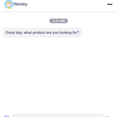
Leuchtdauer und Ni-MH-Akku
Wesley
Decken-LED-Notlicht mit 3 Stunden Betrieb ohne Wartung und
3 Jahre Garantie
1:21 AM
3W LED-Notlicht mit 3-Jahres-Garantie ABS-Gehäuse
Good day, what product are you looking for?
Beliebte Kategorien
Alle
Wasserdichte 
Wieder Aufladbare 
Notbeleuchtung
Notbeleuchtung
Vertiefte 
Geführte 
Notbeleuchtung
Notbeleuchtungen
Decken-
LED-Notfall 
Notbeleuchtung
Downlight
Doppelstellen-
Selbstprüfungsnotbeleuchtungen
Notbeleuchtungen