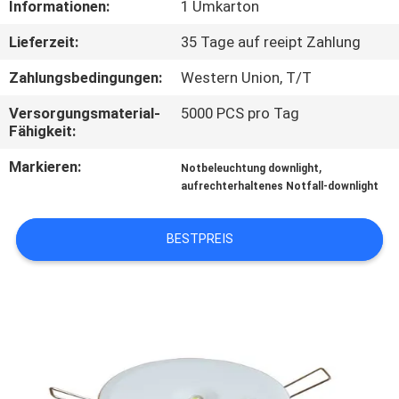
Informationen:
1 Umkarton
TRETEN
Lieferzeit:
35 Tage auf reeipt Zahlung
SIE
Zahlungsbedingungen:
Western Union, T/T
MIT
Versorgungsmaterial-
5000 PCS pro Tag
UNS
Fähigkeit:
IN
Markieren:
,
Notbeleuchtung downlight
VERBINDUNG
aufrechterhaltenes Notfall-downlight
BESTPREIS
FORDERN
SIE EIN
ZITAT
SITEMAP