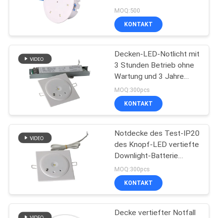
DATENSCHUTZRICHTLINIE
MOQ:500
KONTAKT
Decken-LED-Notlicht mit
3 Stunden Betrieb ohne
Wartung und 3 Jahre
Garantie
MOQ:300pcs
KONTAKT
Notdecke des Test-IP20
des Knopf-LED vertiefte
Downlight-Batterie
wieder aufladbares 3W
MOQ:300pcs
KONTAKT
Decke vertiefter Notfall