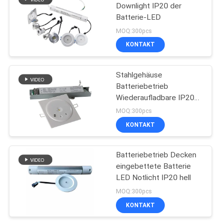
Downlight IP20 der
Batterie-LED
MOQ:300pcs
KONTAKT
Stahlgehäuse
Batteriebetrieb
Wiederaufladbare IP20
Led Notlicht
MOQ:300pcs
KONTAKT
Batteriebetrieb Decken
eingebettete Batterie
LED Notlicht IP20 hell
MOQ:300pcs
KONTAKT