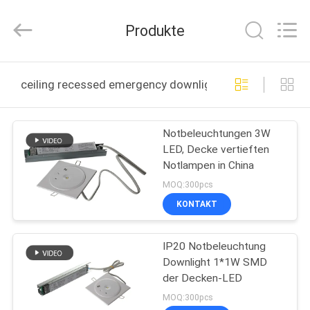
Hangzhou
Dreamy
Technology
Produkte
Co.,Ltd.
All
Rights
Reserved.
HAUS
ceiling recessed emergency downlight online manufact
PRODUKTE
Notbeleuchtungen 3W
LED, Decke vertieften
ÜBER
Notlampen in China
UNS
MOQ:300pcs
KONTAKT
FABRIK-
IP20 Notbeleuchtung
AUSFLUG
Downlight 1*1W SMD
der Decken-LED
QUALITÄTSKONTROLLE
MOQ:300pcs