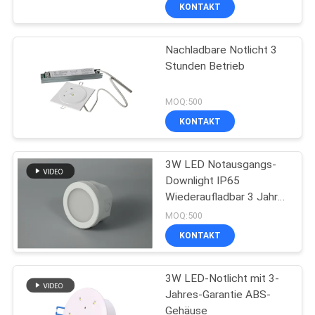
KONTAKT
TRETEN
Nachladbare Notlicht 3
SIE
Stunden Betrieb
MIT
UNS
MOQ:500
IN
KONTAKT
VERBINDUNG
3W LED Notausgangs-
Downlight IP65
FORDERN
Wiederaufladbar 3 Jahre
Garantie
SIE EIN
MOQ:500
KONTAKT
ZITAT
3W LED-Notlicht mit 3-
SITEMAP
Jahres-Garantie ABS-
Gehäuse