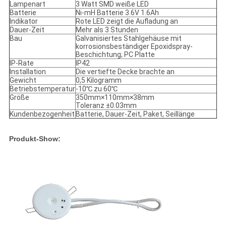
Lampenart
3 Watt SMD weiße LED
Batterie
Ni-mH Batterie 3.6V 1.6Ah
Indikator
Rote LED zeigt die Aufladung an
Dauer-Zeit
Mehr als 3 Stunden
Bau
Galvanisiertes Stahlgehäuse mit
korrosionsbeständiger Epoxidspray-
Beschichtung; PC Platte
IP-Rate
IP42
Installation
Die vertiefte Decke brachte an
Gewicht
0,5 Kilogramm
Betriebstemperatur
-10℃ zu 60℃
Größe
350mm×110mm×38mm
Toleranz ±0.03mm
Kundenbezogenheit
Batterie, Dauer-Zeit, Paket, Seillänge
Produkt-Show: