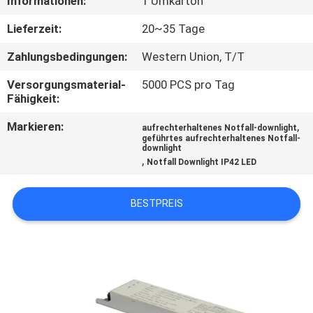
Informationen:
1 Umkarton
TRETEN
Lieferzeit:
20~35 Tage
SIE
Zahlungsbedingungen:
Western Union, T/T
MIT
Versorgungsmaterial-
5000 PCS pro Tag
UNS
Fähigkeit:
IN
Markieren:
,
aufrechterhaltenes Notfall-downlight
geführtes aufrechterhaltenes Notfall-
VERBINDUNG
downlight
,
Notfall Downlight IP42 LED
FORDERN
BESTPREIS
SIE EIN
ZITAT
SITEMAP