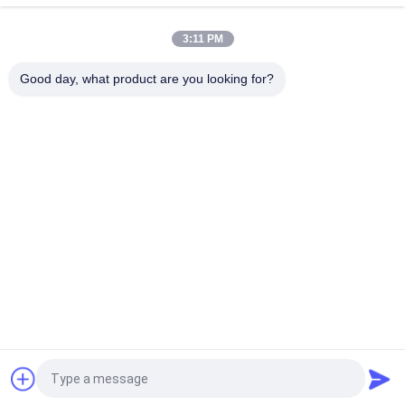
Decken-LED-Notlicht mit 3 Stunden Betrieb ohne Wartung und
3 Jahre Garantie
3:11 PM
3W LED-Notlicht mit 3-Jahres-Garantie ABS-Gehäuse
Good day, what product are you looking for?
Beliebte Kategorien
Alle
Wasserdichte 
Wieder Aufladbare 
Notbeleuchtung
Notbeleuchtung
Vertiefte 
Geführte 
Notbeleuchtung
Notbeleuchtungen
Decken-
LED-Notfall 
Notbeleuchtung
Downlight
Doppelstellen-
Selbstprüfungsnotbeleuchtungen
Notbeleuchtungen
Fordern Sie ein Angebot