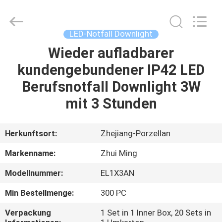
Hangzhou
Dreamy
Technology
Co.,Ltd.
All
LED-Notfall Downlight
Rights
Reserved.
Wieder aufladbarer
HAUS
kundengebundener IP42 LED
PRODUKTE
Berufsnotfall Downlight 3W
mit 3 Stunden
ÜBER
UNS
Herkunftsort:
Zhejiang-Porzellan
Markenname:
Zhui Ming
FABRIK-
Modellnummer:
EL1X3AN
AUSFLUG
Min Bestellmenge:
300 PC
QUALITÄTSKONTROLLE
Verpackung
1 Set in 1 Inner Box, 20 Sets in