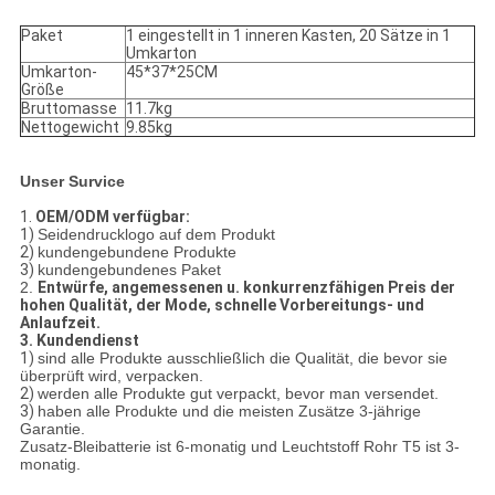
Paket
1 eingestellt in 1 inneren Kasten, 20 Sätze in 1
Umkarton
Umkarton-
45*37*25CM
Größe
Bruttomasse
11.7kg
Nettogewicht
9.85kg
Unser Survice
1.
OEM/ODM verfügbar:
1)
Seidendrucklogo auf dem Produkt
2)
kundengebundene Produkte
3)
kundengebundenes Paket
2.
Entwürfe, angemessenen u. konkurrenzfähigen Preis der
hohen Qualität, der Mode, schnelle Vorbereitungs- und
Anlaufzeit.
3. Kundendienst
1)
sind alle Produkte ausschließlich die Qualität, die bevor sie
überprüft wird, verpacken.
2)
werden alle Produkte gut verpackt, bevor man versendet.
3)
haben alle Produkte und die meisten Zusätze 3-jährige
Garantie.
Zusatz-Bleibatterie ist 6-monatig und Leuchtstoff Rohr T5 ist 3-
monatig.