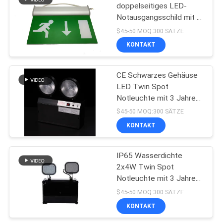
doppelseitiges LED-
Notausgangsschild mit 3
12
Stunden
$45-50 MOQ:300 SÄTZE
Notstromversorgung und
KONTAKT
Selbstprüfungsnotbeleu
Wandmontage
CE Schwarzes Gehäuse
LED Twin Spot
Notleuchte mit 3 Jahren
Garantie, 3,6V/1,6Ah
$45-50 MOQ:300 SÄTZE
Batterie und 3 Stunden
KONTAKT
52
Laufzeit
Doppelstellen-
IP65 Wasserdichte
2x4W Twin Spot
Notbeleuchtungen
Notleuchte mit 3 Jahren
Garantie und Twin Head
$45-50 MOQ:300 SÄTZE
LED Notlampe
KONTAKT