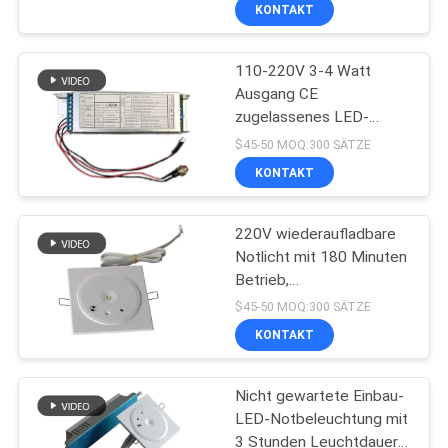
Batterie
KONTAKT
TRETEN
110-220V 3-4 Watt
SIE
36
Ausgang CE
MIT
zugelassenes LED-
Vertiefte
UNS
Notfallkonvertierungsgerät
$45-50 MOQ:300 SÄTZE
Notbeleuchtung
mit Selbstprüfung
IN
KONTAKT
VERBINDUNG
220V wiederaufladbare
Notlicht mit 180 Minuten
FORDERN
Betrieb,
59
feuerretardierende ABS-
SIE EIN
$45-50 MOQ:300 SÄTZE
Hülle und
geführte
KONTAKT
ZITAT
Wandvertiefung
Notbeleuchtungen
Nicht gewartete Einbau-
SITEMAP
LED-Notbeleuchtung mit
3 Stunden Leuchtdauer