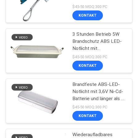
und Ni-MH-Akku
DATENSCHUTZRICHTLINIE
$45-50 MOQ:300 PC
KONTAKT
46
Decken-
3 Stunden Betrieb 5W
Brandschutz ABS LED-
Notbeleuchtung
Notlicht mit
Notladefunktion
$45-50 MOQ:300 PC
KONTAKT
Brandfeste ABS-LED-
20
Notlicht mit 3,6V Ni-Cd-
LED-Notfall
Batterie und länger als 3
Stunden Dauer
$45-50 MOQ:300 PC
Downlight
KONTAKT
Wiederaufladbares