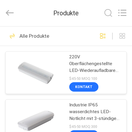
Hangzhou
Dreamy
Technology
Produkte
Co.,Ltd.
All
Rights
Reserved.
HAUS
92
Alle Produkte
Wasserdichte
PRODUKTE
Notbeleuchtung
220V
Oberflächengestellte
ÜBER
LED-Wiederaufladbare
UNS
Notlicht mit 3 Stunden
$45-50 MOQ:100
Sicherung und
KONTAKT
Kunststoffkonstruktion
73
FABRIK-
Wieder aufladbare
Industrie IP65
AUSFLUG
wasserdichtes LED-
Notbeleuchtung
Notlicht mit 3-stündigem
QUALITÄTSKONTROLLE
Backup und Ni-Cd-
$45-50 MOQ:300