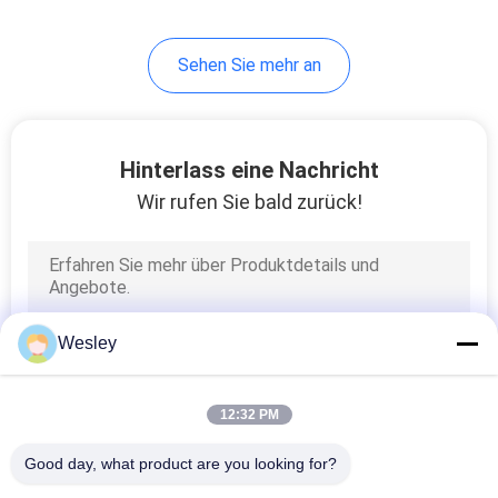
38
Sehen Sie mehr an
geführte
Ausgangszeichen
Hinterlass eine Nachricht
Wir rufen Sie bald zurück!
34
Doppelte
Wesley
Nebenausgang-
Zeichen
12:32 PM
Good day, what product are you looking for?