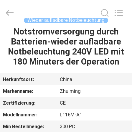
Hangzhou
Dreamy
Technology
Co.,Ltd.
All
Wieder aufladbare Notbeleuchtung
Rights
Reserved.
Notstromversorgung durch
HAUS
Batterien-wieder aufladbare
PRODUKTE
Notbeleuchtung 240V LED mit
180 Minuters der Operation
ÜBER
UNS
Herkunftsort:
China
Markenname:
Zhuiming
FABRIK-
Zertifizierung:
CE
AUSFLUG
Modellnummer:
L116M-A1
QUALITÄTSKONTROLLE
Min Bestellmenge:
300 PC