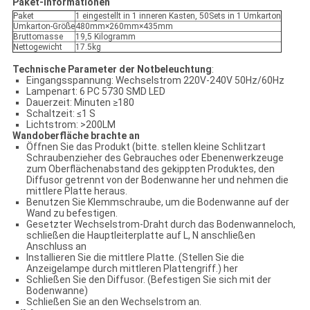
Paket-Informationen
Paket
1 eingestellt in 1 inneren Kasten, 50Sets in 1 Umkarton
Umkarton-Größe
480mm×260mm×435mm
Bruttomasse
19,5 Kilogramm
Nettogewicht
17.5kg
Technische Parameter der Notbeleuchtung
:
Eingangsspannung: Wechselstrom 220V-240V 50Hz/60Hz
Lampenart: 6 PC 5730 SMD LED
Dauerzeit: Minuten ≥180
Schaltzeit: ≤1 S
Lichtstrom: >200LM
Wandoberfläche brachte an
Öffnen Sie das Produkt (bitte. stellen kleine Schlitzart
Schraubenzieher des Gebrauches oder Ebenenwerkzeuge
zum Oberflächenabstand des gekippten Produktes, den
Diffusor getrennt von der Bodenwanne her und nehmen die
mittlere Platte heraus.
Benutzen Sie Klemmschraube, um die Bodenwanne auf der
Wand zu befestigen.
Gesetzter Wechselstrom-Draht durch das Bodenwanneloch,
schließen die Hauptleiterplatte auf L, N anschließen
Anschluss an
Installieren Sie die mittlere Platte. (Stellen Sie die
Anzeigelampe durch mittleren Plattengriff.) her
Schließen Sie den Diffusor. (Befestigen Sie sich mit der
Bodenwanne)
Schließen Sie an den Wechselstrom an.