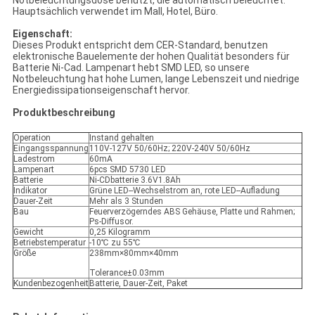
Notbeleuchtungsdose benutzt, die automatisch beleuchtet.
Hauptsächlich verwendet im Mall, Hotel, Büro.
Eigenschaft:
Dieses Produkt entspricht dem CER-Standard, benutzen
elektronische Bauelemente der hohen Qualität besonders für
Batterie Ni-Cad. Lampenart hebt SMD LED, so unsere
Notbeleuchtung hat hohe Lumen, lange Lebenszeit und niedrige
Energiedissipationseigenschaft hervor.
Produktbeschreibung
Operation
Instand gehalten
Eingangsspannung
110V-127V 50/60Hz; 220V-240V 50/60Hz
Ladestrom
60mA
Lampenart
6pcs SMD 5730 LED
Batterie
Ni-CDbatterie 3.6V1.8Ah
Indikator
Grüne LED--Wechselstrom an, rote LED--Aufladung
Dauer-Zeit
Mehr als 3 Stunden
Bau
Feuerverzögerndes ABS Gehäuse, Platte und Rahmen;
Ps-Diffusor.
Gewicht
0,25 Kilogramm
Betriebstemperatur
-10℃ zu 55℃
Größe
238mm×80mm×40mm
Tolerance±0.03mm
Kundenbezogenheit
Batterie, Dauer-Zeit, Paket