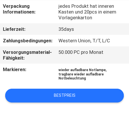
Verpackung
jedes Produkt hat inneren
TRETEN
Informationen:
Kasten und 20pcs in einem
Vorlagenkarton
SIE
Lieferzeit:
35days
MIT
UNS
Zahlungsbedingungen:
Western Union, T/T, L/C
IN
Versorgungsmaterial-
50.000 PC pro Monat
Fähigkeit:
VERBINDUNG
Markieren:
,
wieder aufladbare Notlampe
tragbare wieder aufladbare
FORDERN
Notbeleuchtung
SIE EIN
BESTPREIS
ZITAT
SITEMAP