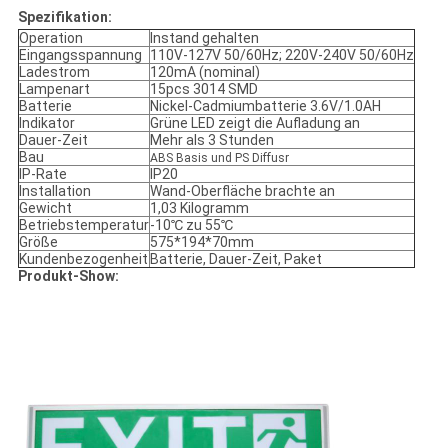
Spezifikation:
Operation
Instand gehalten
Eingangsspannung
110V-127V 50/60Hz; 220V-240V 50/60Hz
Ladestrom
120mA (nominal)
Lampenart
15pcs 3014 SMD
Batterie
Nickel-Cadmiumbatterie 3.6V/1.0AH
Indikator
Grüne LED zeigt die Aufladung an
Dauer-Zeit
Mehr als 3 Stunden
Bau
ABS Basis und PS Diffusr
IP-Rate
IP20
Installation
Wand-Oberfläche brachte an
Gewicht
1,03 Kilogramm
Betriebstemperatur
-10℃ zu 55℃
Größe
575*194*70mm
Kundenbezogenheit
Batterie, Dauer-Zeit, Paket
Produkt-Show: