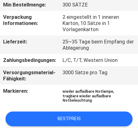
Min Bestellmenge:
300 SÄTZE
TRETEN
Verpackung
2 eingestellt in 1 inneren
SIE
Informationen:
Karton, 10 Sätze in 1
Vorlagenkarton
MIT
Lieferzeit:
25~35 Tage beim Empfang der
UNS
Ablagerung
IN
Zahlungsbedingungen:
L/C, T/T, Western Union
VERBINDUNG
Versorgungsmaterial-
3000 Sätze pro Tag
Fähigkeit:
FORDERN
Markieren:
,
wieder aufladbare Notlampe
SIE EIN
tragbare wieder aufladbare
Notbeleuchtung
ZITAT
BESTPREIS
SITEMAP