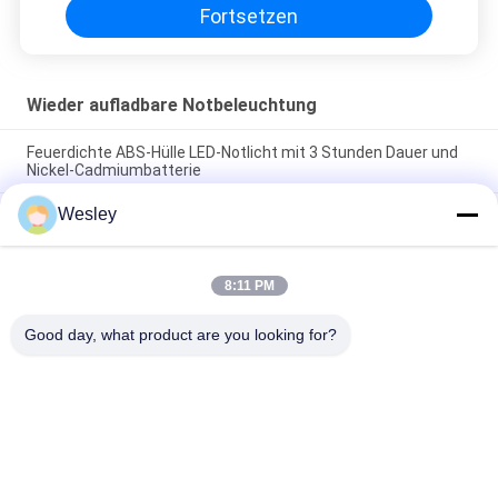
Fortsetzen
Wieder aufladbare Notbeleuchtung
Feuerdichte ABS-Hülle LED-Notlicht mit 3 Stunden Dauer und
Nickel-Cadmiumbatterie
Wesley
Wiederaufladbare Notleuchte mit feuerhemmendem ABS-
Gehäuse, Nickel-Cadmium-Batterie und 3 Stunden
Leuchtdauer
8:11 PM
LED-Wiederaufladbares Notlicht mit feuerhemmendem ABS-
Gehäuse und 15 Stück SMD-LED für 3 Stunden
Good day, what product are you looking for?
Beliebte Kategorien
Alle
Wasserdichte 
Wieder Aufladbare 
Notbeleuchtung
Notbeleuchtung