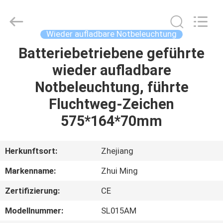
Hangzhou
Dreamy
Technology
Co.,Ltd.
All
Wieder aufladbare Notbeleuchtung
Rights
Reserved.
Batteriebetriebene geführte
HAUS
wieder aufladbare
PRODUKTE
Notbeleuchtung, führte
Fluchtweg-Zeichen
ÜBER
575*164*70mm
UNS
Herkunftsort:
Zhejiang
FABRIK-
Markenname:
Zhui Ming
AUSFLUG
Zertifizierung:
CE
QUALITÄTSKONTROLLE
Modellnummer:
SL015AM