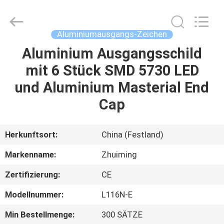
Hangzhou
Dreamy
Technology
Co.,Ltd.
All
Aluminiumausgangs-Zeichen
Rights
Reserved.
Aluminium Ausgangsschild
HAUS
mit 6 Stück SMD 5730 LED
PRODUKTE
und Aluminium Masterial End
Cap
ÜBER
UNS
Herkunftsort:
China (Festland)
Markenname:
Zhuiming
FABRIK-
Zertifizierung:
CE
AUSFLUG
Modellnummer:
L116N-E
QUALITÄTSKONTROLLE
Min Bestellmenge:
300 SÄTZE