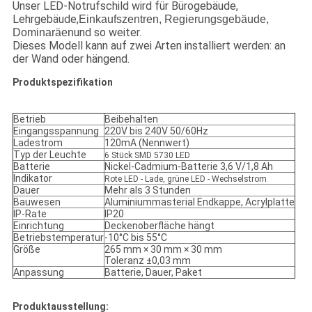
Unser LED-Notrufschild wird für Bürogebäude,
Lehrgebäude,
Einkaufszentren, Regierungsgebäude,
und so weiter.
Dominaräen
Dieses Modell kann auf zwei Arten installiert werden: an
der Wand oder hängend.
Produktspezifikation
Betrieb
Beibehalten
Eingangsspannung
220V bis 240V 50/60Hz
Ladestrom
120mA (Nennwert)
Typ der Leuchte
6 Stück SMD 5730 LED
Batterie
Nickel-Cadmium-Batterie 3,6 V/1,8 Ah
Indikator
Rote LED - Lade, grüne LED - Wechselstrom
Dauer
Mehr als 3 Stunden
Bauwesen
Aluminiummasterial Endkappe, Acrylplatte
IP-Rate
IP20
Einrichtung
Deckenoberfläche hängt
Betriebstemperatur
-10°C bis 55°C
Größe
265 mm × 30 mm × 30 mm
Toleranz ±0,03 mm
Anpassung
Batterie, Dauer, Paket
Produktausstellung: