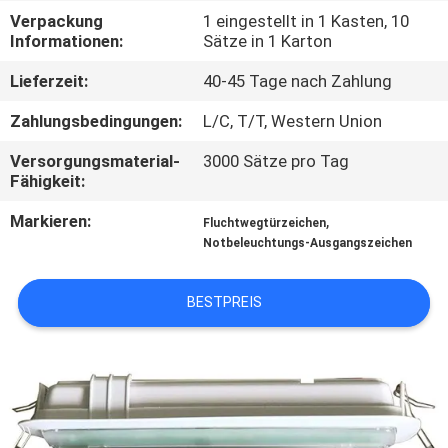
Verpackung
1 eingestellt in 1 Kasten, 10
TRETEN
Informationen:
Sätze in 1 Karton
SIE
Lieferzeit:
40-45 Tage nach Zahlung
MIT
Zahlungsbedingungen:
L/C, T/T, Western Union
UNS
Versorgungsmaterial-
3000 Sätze pro Tag
IN
Fähigkeit:
VERBINDUNG
Markieren:
,
Fluchtwegtürzeichen
Notbeleuchtungs-Ausgangszeichen
FORDERN
BESTPREIS
SIE EIN
ZITAT
SITEMAP