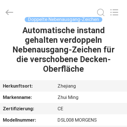
Hangzhou
Dreamy
Technology
Co.,Ltd.
All
Doppelte Nebenausgang-Zeichen
Rights
Reserved.
Automatische instand
HAUS
gehalten verdoppeln
PRODUKTE
Nebenausgang-Zeichen für
die verschobene Decken-
ÜBER
Oberfläche
UNS
Herkunftsort:
Zhejiang
FABRIK-
Markenname:
Zhui Ming
AUSFLUG
Zertifizierung:
CE
QUALITÄTSKONTROLLE
Modellnummer:
DSL008 MORGENS