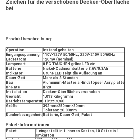
Zeichen für die verschobene Decken-Oberfläche
bei
Produktbeschreibung:
Operation
Instand gehalten
Eingangsspannung
110V-127V 50/60Hz; 220V-240V 50/60Hz
Ladestrom
120mA (nominal)
Lampenart
8 PC TAUCHEN grüne LED ein
Batterie
Nickel-Cadmiumbatterie 3.6V/0.3Ah
Indikator
Grüne LED zeigt die Aufladung an
Dauer-Zeit
Mehr als 3 Stunden
Bau
Aluminium-Masterial-Endstöpsel, Acrylplatte
IP-Rate
IP20
Installation
Decken-Oberfläche verschoben
Gewicht
1,013 Kilogramm
Betriebstemperatur
-10℃zu℃60
Größe
392mm×250mm×30mm
Toleranz ±0.03mm
Kundenbezogenheit
Batterie, Dauer-Zeit, Paket
Paket-Informationen:
Paket
1 eingestellt in 1 inneren Kasten, 10 Sätze in 1
Umkarton