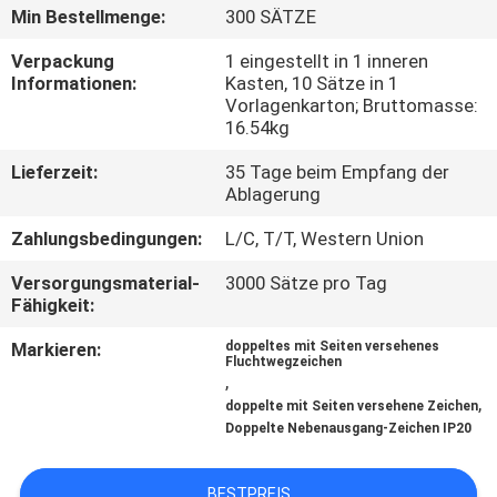
Min Bestellmenge:
300 SÄTZE
TRETEN
Verpackung
1 eingestellt in 1 inneren
SIE
Informationen:
Kasten, 10 Sätze in 1
Vorlagenkarton; Bruttomasse:
MIT
16.54kg
UNS
Lieferzeit:
35 Tage beim Empfang der
IN
Ablagerung
VERBINDUNG
Zahlungsbedingungen:
L/C, T/T, Western Union
Versorgungsmaterial-
3000 Sätze pro Tag
FORDERN
Fähigkeit:
SIE EIN
Markieren:
doppeltes mit Seiten versehenes
Fluchtwegzeichen
ZITAT
,
,
doppelte mit Seiten versehene Zeichen
Doppelte Nebenausgang-Zeichen IP20
SITEMAP
BESTPREIS