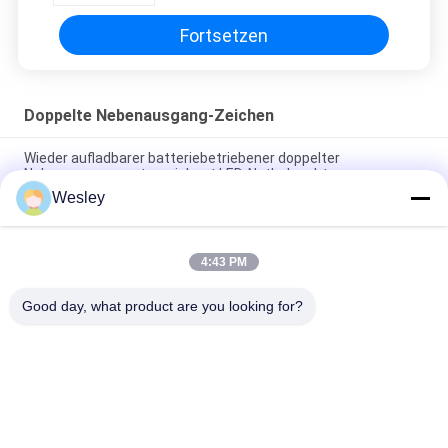
Fortsetzen
Doppelte Nebenausgang-Zeichen
Wieder aufladbarer batteriebetriebener doppelter
Nebenausgang unterzeichnet LED-Notbeleuchtung
Wesley
110V / Nebenausgang-Zeichen-Selbsthielt prüfende laufende
Mann-Notbeleuchtung des Doppelt-220V instand
4:43 PM
Wiederaufladbare Li-Ionen-Batterie LED Notfahrtschild mit 3
Stunden Sicherung und Wandfläche montiert
Good day, what product are you looking for?
Beliebte Kategorien
Alle
Wasserdichte 
Wieder Aufladbare 
Notbeleuchtung
Notbeleuchtung