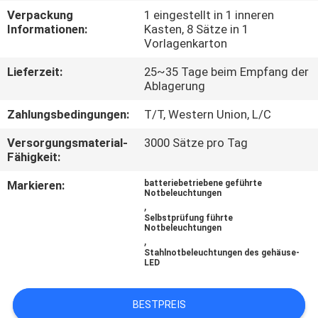
Verpackung
1 eingestellt in 1 inneren
TRETEN
Informationen:
Kasten, 8 Sätze in 1
Vorlagenkarton
SIE
Lieferzeit:
25~35 Tage beim Empfang der
MIT
Ablagerung
UNS
Zahlungsbedingungen:
T/T, Western Union, L/C
IN
Versorgungsmaterial-
3000 Sätze pro Tag
VERBINDUNG
Fähigkeit:
Markieren:
batteriebetriebene geführte
FORDERN
Notbeleuchtungen
,
SIE EIN
Selbstprüfung führte
Notbeleuchtungen
,
ZITAT
Stahlnotbeleuchtungen des gehäuse-
LED
SITEMAP
BESTPREIS