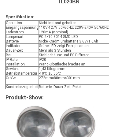
TL020BN
Spezifikation:
Operation
Nicht-instand gehalten
Eingangsspannung
110V-127V 50/60Hz; 220V-240V 50/60Hz
Ladestrom
120mA (nominal)
Lampenart
PC 2×10 3014 SMD LED
Batterie
Nickel-Cadmiumbatterie 3.6V/1.6Ah
Indikator
Grüne LED zeigt Energie an an
Dauer-Zeit
Mehr als 3 Stunden
Bau
Stahlgehäuse und PS-Diffusor
IP-Rate
IP20
Installation
Wand-Oberfläche brachte an
Gewicht
1,43 Kilogramm
Betriebstemperatur
-10℃ zu 55℃
Größe
272mm×80mm×301mm
Kundenbezogenheit
Batterie, Dauer-Zeit, Paket
Produkt-Show: