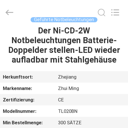
Hangzhou
Dreamy
Technology
Co.,Ltd.
All
Geführte Notbeleuchtungen
Rights
Reserved.
Der Ni-CD-2W
HAUS
Notbeleuchtungen Batterie-
PRODUKTE
Doppelder stellen-LED wieder
aufladbar mit Stahlgehäuse
ÜBER
UNS
Herkunftsort:
Zhejiang
Markenname:
Zhui Ming
FABRIK-
Zertifizierung:
CE
AUSFLUG
Modellnummer:
TL020BN
QUALITÄTSKONTROLLE
Min Bestellmenge:
300 SÄTZE