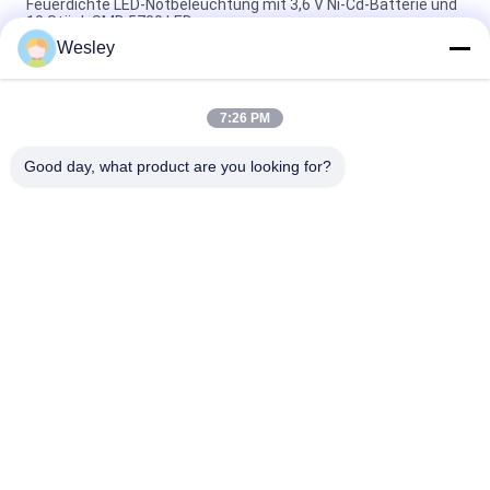
Feuerdichte LED-Notbeleuchtung mit 3,6 V Ni-Cd-Batterie und
10 Stück SMD 5730 LED
Wesley
Brandschutz ABS LED Notlicht mit 10 SMD 5730 LED und 3.6V
1.8Ah Ni-Cd-Batterie
7:26 PM
Notfall-LED-Lampe mit Ni-Cd-Batterie und feuerfesten ABS
für 3 Stunden
Good day, what product are you looking for?
Beliebte Kategorien
Alle
Wasserdichte 
Wieder Aufladbare 
Notbeleuchtung
Notbeleuchtung
Vertiefte 
Geführte 
Notbeleuchtung
Notbeleuchtungen
Decken-
LED-Notfall 
Notbeleuchtung
Downlight
Doppelstellen-
Selbstprüfungsnotbeleuchtungen