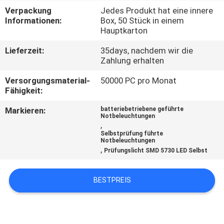
Verpackung
Jedes Produkt hat eine innere
TRETEN
Informationen:
Box, 50 Stück in einem
Hauptkarton
SIE
Lieferzeit:
35days, nachdem wir die
MIT
Zahlung erhalten
UNS
Versorgungsmaterial-
50000 PC pro Monat
IN
Fähigkeit:
VERBINDUNG
Markieren:
batteriebetriebene geführte
Notbeleuchtungen
,
Selbstprüfung führte
FORDERN
Notbeleuchtungen
,
Prüfungslicht SMD 5730 LED Selbst
SIE EIN
ZITAT
BESTPREIS
SITEMAP