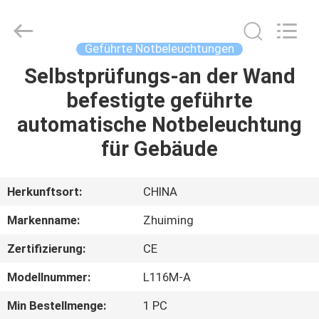
Hangzhou
Dreamy
Technology
Co.,Ltd.
All
Geführte Notbeleuchtungen
Rights
Reserved.
Selbstprüfungs-an der Wand
HAUS
befestigte geführte
PRODUKTE
automatische Notbeleuchtung
für Gebäude
ÜBER
UNS
Herkunftsort:
CHINA
Markenname:
Zhuiming
FABRIK-
Zertifizierung:
CE
AUSFLUG
Modellnummer:
L116M-A
QUALITÄTSKONTROLLE
Min Bestellmenge:
1 PC