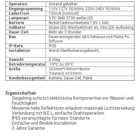
Operation
Instand gehalten
Eingangsspannung
110V-127V 50/60Hz; 220V-240V 50/60Hz
Ladestrom
120mA (nominal)
Lampenart
3 PC SMD 5730 weiße LED
Batterie
Nickel-Cadmiumbatterie 1.8V 1.0Ah
Indikator
Grüne LED--Wechselstrom an, rote LED--Aufladung
Dauer-Zeit
Mehr als 3 Stunden
Bau
Feuerverzögerndes ABS Gehäuse und Platte; Ps-
Diffusor.
IP-Rate
IP20
Installation
Wand-Oberflächenangebracht,
Gewicht
0.25kg
Betriebstemperatur
-10ºC zu 55ºC
Größe
262mm*100mm*46mm
Toleranz ±0.03mm
Kundenbezogenheit
Batterie, Dauer-Zeit, Paket
Eigenschaften
Siegelring schützt elektrische Komponenten vor Wasser und
Feuchtigkeit
Moderne helle Reflektoren erlauben maximale Lichtverteilung
Verbindung mit N.E.L, einfache Drahtoperation.
IP65 veranschlagte für nass Standorte
Einfache und flexible Installation
3 Jahre Garantie