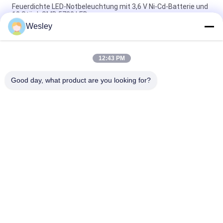
Feuerdichte LED-Notbeleuchtung mit 3,6 V Ni-Cd-Batterie und
10 Stück SMD 5730 LED
Wesley
Brandschutz ABS LED Notlicht mit 10 SMD 5730 LED und 3.6V
1.8Ah Ni-Cd-Batterie
12:43 PM
Notfall-LED-Lampe mit Ni-Cd-Batterie und feuerfesten ABS
für 3 Stunden
Good day, what product are you looking for?
Beliebte Kategorien
Alle
Wasserdichte 
Wieder Aufladbare 
Notbeleuchtung
Notbeleuchtung
Vertiefte 
Geführte 
Notbeleuchtung
Notbeleuchtungen
Decken-
LED-Notfall 
Notbeleuchtung
Downlight
Doppelstellen-
Selbstprüfungsnotbeleuchtungen