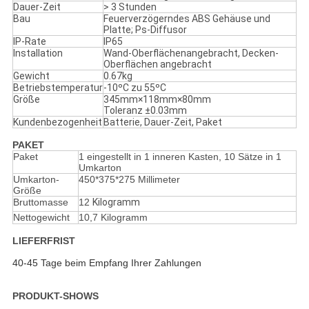
Dauer-Zeit
> 3 Stunden
Bau
Feuerverzögerndes ABS Gehäuse und
Platte; Ps-Diffusor
IP-Rate
IP65
Installation
Wand-Oberflächenangebracht, Decken-
Oberflächen angebracht
Gewicht
0.67kg
Betriebstemperatur
-10ºC zu 55ºC
Größe
345mm×118mm×80mm
Toleranz ±0.03mm
Kundenbezogenheit
Batterie, Dauer-Zeit, Paket
PAKET
Paket
1 eingestellt in 1 inneren Kasten, 10 Sätze in 1
Umkarton
Umkarton-
450*375*275 Millimeter
Größe
Bruttomasse
12
Kilogramm
Nettogewicht
10,7 Kilogramm
LIEFERFRIST
40-45 Tage beim Empfang Ihrer Zahlungen
PRODUKT-SHOWS