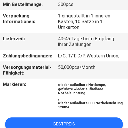
Min Bestellmenge:
300pcs
TRETEN
Verpackung
1 eingestellt in 1 inneren
SIE
Informationen:
Kasten, 10 Sätze in 1
Umkarton
MIT
Lieferzeit:
40-45 Tage beim Empfang
UNS
Ihrer Zahlungen
IN
Zahlungsbedingungen:
L/C, T/T, D/P, Western Union,
VERBINDUNG
Versorgungsmaterial-
50,000pcs/Month
Fähigkeit:
FORDERN
Markieren:
,
wieder aufladbare Notlampe
SIE EIN
geführte wieder aufladbare
Notbeleuchtung
ZITAT
,
wieder aufladbare LED Notbeleuchtung
120mA
SITEMAP
BESTPREIS