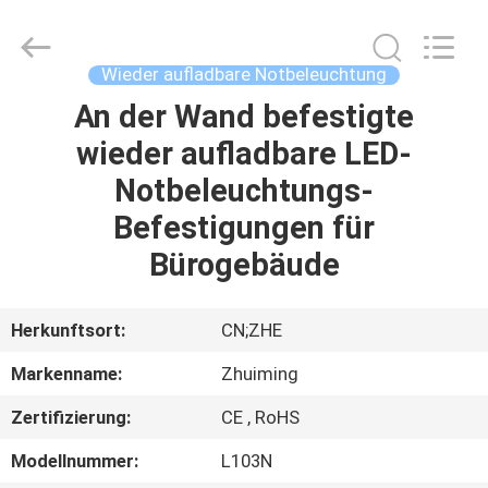
Hangzhou
Dreamy
Technology
Co.,Ltd.
All
Wieder aufladbare Notbeleuchtung
Rights
Reserved.
An der Wand befestigte
HAUS
wieder aufladbare LED-
PRODUKTE
Notbeleuchtungs-
Befestigungen für
ÜBER
Bürogebäude
UNS
Herkunftsort:
CN;ZHE
FABRIK-
Markenname:
Zhuiming
AUSFLUG
Zertifizierung:
CE , RoHS
QUALITÄTSKONTROLLE
Modellnummer:
L103N