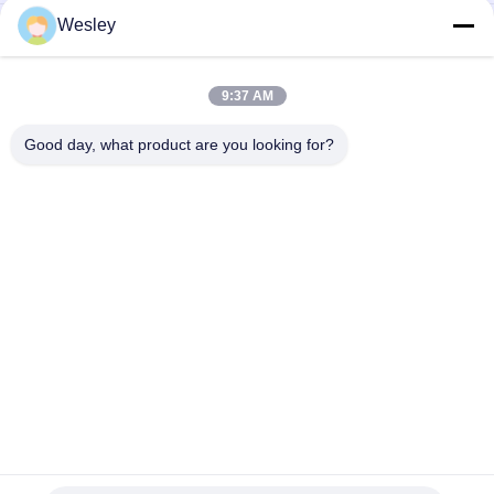
Wesley
Wiederaufladbare Notleuchte mit feuerhemmendem ABS-
Gehäuse, Nickel-Cadmium-Batterie und 3 Stunden
Leuchtdauer
9:37 AM
LED-Wiederaufladbares Notlicht mit feuerhemmendem ABS-
Gehäuse und 15 Stück SMD-LED für 3 Stunden
Good day, what product are you looking for?
Beliebte Kategorien
Alle
Wasserdichte 
Wieder Aufladbare 
Notbeleuchtung
Notbeleuchtung
Vertiefte 
Geführte 
Notbeleuchtung
Notbeleuchtungen
Decken-
LED-Notfall 
Notbeleuchtung
Downlight
Doppelstellen-
Selbstprüfungsnotbeleuchtungen
Notbeleuchtungen