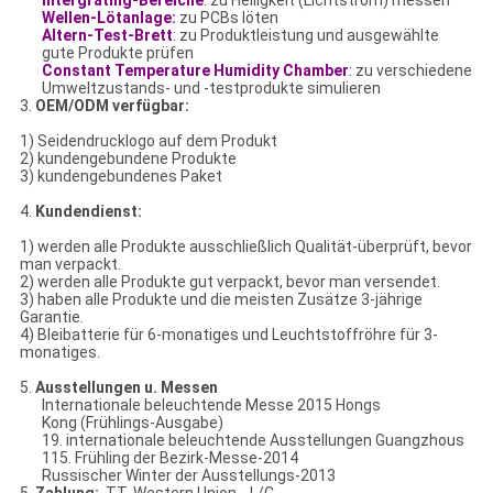
Intergrating-Bereiche
:
zu Helligkeit (Lichtstrom) messen
Wellen-Lötanlage:
zu PCBs löten
Altern-Test-Brett
:
zu Produktleistung und ausgewählte
gute Produkte prüfen
Constant Temperature Humidity Chamber
:
zu verschiedene
Umweltzustands- und -testprodukte simulieren
3.
OEM/ODM verfügbar:
1) Seidendrucklogo auf dem Produkt
2) kundengebundene Produkte
3) kundengebundenes Paket
4.
Kundendienst:
1) werden alle Produkte ausschließlich Qualität-überprüft, bevor
man verpackt.
2) werden alle Produkte gut verpackt, bevor man versendet.
3) haben alle Produkte und die meisten Zusätze 3-jährige
Garantie.
4) Bleibatterie für 6-monatiges und Leuchtstoffröhre für 3-
monatiges.
5.
Ausstellungen u. Messen
Internationale beleuchtende Messe 2015 Hongs
Kong (Frühlings-Ausgabe)
19. internationale beleuchtende Ausstellungen Guangzhous
115. Frühling der Bezirk-Messe-2014
Russischer Winter der Ausstellungs-2013