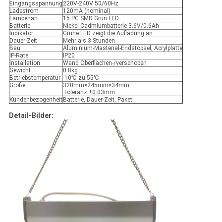
Eingangsspannung
220V-240V 50/60Hz
Ladestrom
120mA (nominal)
Lampenart
15 PC SMD Grün LED
Batterie
Nickel-Cadmiumbatterie 3.6V/0.6Ah
Indikator
Grüne LED zeigt die Aufladung an
Dauer-Zeit
Mehr als 3 Stunden
Bau
Aluminium-Masterial-Endstöpsel, Acrylplatte
IP-Rate
IP20
Installation
Wand Oberflächen-/verschoben
Gewicht
0.8kg
Betriebstemperatur
-10℃ zu 55℃
Größe
320mm×245mm×34mm
Toleranz ±0.03mm
Kundenbezogenheit
Batterie, Dauer-Zeit, Paket
Detail-Bilder: