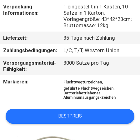
Verpackung
1 eingestellt in 1 Kasten, 10
TRETEN
Informationen:
Sätze in 1 Karton,
Vorlagengröße: 43*42*23cm;
SIE
Bruttomasse: 12kg
MIT
Lieferzeit:
35 Tage nach Zahlung
UNS
Zahlungsbedingungen:
L/C, T/T, Western Union
IN
Versorgungsmaterial-
3000 Sätze pro Tag
VERBINDUNG
Fähigkeit:
Markieren:
,
Fluchtwegtürzeichen
FORDERN
,
geführte Fluchtwegzeichen
Batteriebetriebenes
SIE EIN
Aluminiumausgangs-Zeichen
ZITAT
BESTPREIS
SITEMAP