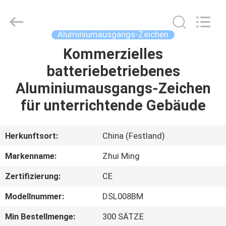
Hangzhou
Dreamy
Technology
Co.,Ltd.
All
Aluminiumausgangs-Zeichen
Rights
Reserved.
Kommerzielles
HAUS
batteriebetriebenes
PRODUKTE
Aluminiumausgangs-Zeichen
für unterrichtende Gebäude
ÜBER
UNS
Herkunftsort:
China (Festland)
Markenname:
Zhui Ming
FABRIK-
Zertifizierung:
CE
AUSFLUG
Modellnummer:
DSL008BM
QUALITÄTSKONTROLLE
Min Bestellmenge:
300 SÄTZE