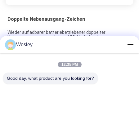
Doppelte Nebenausgang-Zeichen
Wieder aufladbarer batteriebetriebener doppelter
Nebenausgang unterzeichnet LED-Notbeleuchtung
Wesley
110V / Nebenausgang-Zeichen-Selbsthielt prüfende laufende
Mann-Notbeleuchtung des Doppelt-220V instand
12:35 PM
Wiederaufladbare Li-Ionen-Batterie LED Notfahrtschild mit 3
Stunden Sicherung und Wandfläche montiert
Good day, what product are you looking for?
Beliebte Kategorien
Alle
Wasserdichte 
Wieder Aufladbare 
Notbeleuchtung
Notbeleuchtung
Vertiefte 
Geführte 
Notbeleuchtung
Notbeleuchtungen