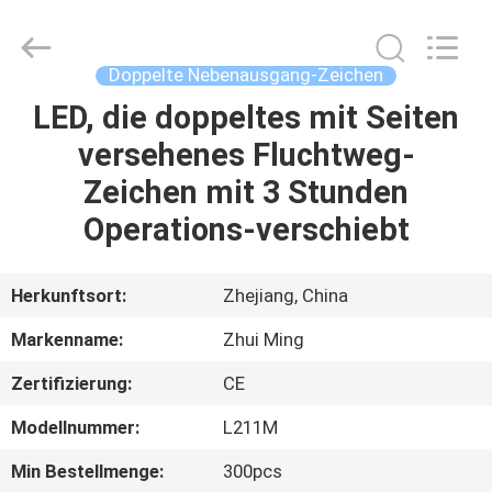
Hangzhou
Dreamy
Technology
Co.,Ltd.
All
Doppelte Nebenausgang-Zeichen
Rights
Reserved.
LED, die doppeltes mit Seiten
HAUS
versehenes Fluchtweg-
PRODUKTE
Zeichen mit 3 Stunden
Operations-verschiebt
ÜBER
UNS
Herkunftsort:
Zhejiang, China
Markenname:
Zhui Ming
FABRIK-
Zertifizierung:
CE
AUSFLUG
Modellnummer:
L211M
QUALITÄTSKONTROLLE
Min Bestellmenge:
300pcs