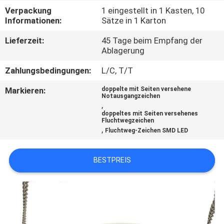
Verpackung
1 eingestellt in 1 Kasten, 10
TRETEN
Informationen:
Sätze in 1 Karton
SIE
Lieferzeit:
45 Tage beim Empfang der
Ablagerung
MIT
UNS
Zahlungsbedingungen:
L/C, T/T
IN
Markieren:
doppelte mit Seiten versehene
Notausgangzeichen
VERBINDUNG
,
doppeltes mit Seiten versehenes
Fluchtwegzeichen
,
Fluchtweg-Zeichen SMD LED
FORDERN
SIE EIN
BESTPREIS
ZITAT
SITEMAP