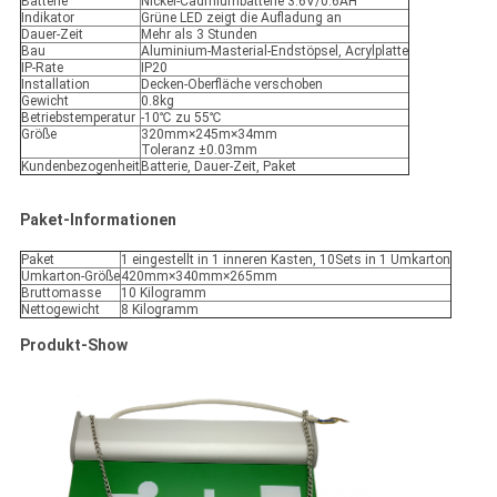
Batterie
Nickel-Cadmiumbatterie 3.6V/0.6AH
Indikator
Grüne LED zeigt die Aufladung an
Dauer-Zeit
Mehr als 3 Stunden
Bau
Aluminium-Masterial-Endstöpsel, Acrylplatte
IP-Rate
IP20
Installation
Decken-Oberfläche verschoben
Gewicht
0.8kg
Betriebstemperatur
-10℃ zu 55℃
Größe
320mm×245m×34mm
Toleranz ±0.03mm
Kundenbezogenheit
Batterie, Dauer-Zeit, Paket
Paket-Informationen
Paket
1 eingestellt in 1 inneren Kasten, 10Sets in 1 Umkarton
Umkarton-Größe
420mm×340mm×265mm
Bruttomasse
10 Kilogramm
Nettogewicht
8 Kilogramm
Produkt-Show