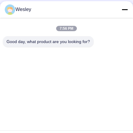
Wesley
Wiederaufladbare Notleuchte mit feuerhemmendem ABS-
Gehäuse, Nickel-Cadmium-Batterie und 3 Stunden
Leuchtdauer
7:56 PM
LED-Wiederaufladbares Notlicht mit feuerhemmendem ABS-
Gehäuse und 15 Stück SMD-LED für 3 Stunden
Good day, what product are you looking for?
Beliebte Kategorien
Alle
Wasserdichte 
Wieder Aufladbare 
Notbeleuchtung
Notbeleuchtung
Vertiefte 
Geführte 
Notbeleuchtung
Notbeleuchtungen
Decken-
LED-Notfall 
Notbeleuchtung
Downlight
Doppelstellen-
Selbstprüfungsnotbeleuchtungen
Notbeleuchtungen