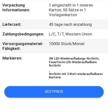
Verpackung
1 eingestellt in 1 inneren
TRETEN
Informationen:
Karton, 50 Sätze in 1
Vorlagenkarton
SIE
Lieferzeit:
45 tage nach anzahlung
MIT
UNS
Zahlungsbedingungen:
L/C, T/T, Western Union
IN
Versorgungsmaterial-
10000 Stück/Monat
Fähigkeit:
VERBINDUNG
Markieren:
,
3W LED-Wiederaufladungs-Notlicht
Feuerfeste LED-Wiederaufladbare
FORDERN
Notlicht
,
SIE EIN
Notlicht mit 3 Watt wiederaufladbarer
Batterie
ZITAT
BESTPREIS
SITEMAP