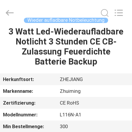
Hangzhou
Dreamy
Technology
Co.,Ltd.
All
Wieder aufladbare Notbeleuchtung
Rights
Reserved.
3 Watt Led-Wiederaufladbare
HAUS
Notlicht 3 Stunden CE CB-
PRODUKTE
Zulassung Feuerdichte
Batterie Backup
ÜBER
UNS
Herkunftsort:
ZHEJIANG
Markenname:
Zhuiming
FABRIK-
Zertifizierung:
CE RoHS
AUSFLUG
Modellnummer:
L116N-A1
QUALITÄTSKONTROLLE
Min Bestellmenge:
300