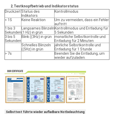
2.Testknopfbetrieb und Indikatorstatus
Druckzeit
Status des
Kontrollmodus
Indikators
< 1S
Keine Reaktion
Um zu vermeiden, dass ein Fehler
auftritt
1 bis 3
Langsames Blinzeln
Kontrollmodus und Entladung für
Sekunden
(1 Hz) in grün
5 Sekunden
3 bis 5
Blink ((3Hz) in grün
monatliche Selbstkontrolle und
Sekunden
Entladung für 2 Minuten
Schnelles Blinzeln
jährliche Selbstkontrolle und
((5Hz) in grün
Entladung für 1 Stunde
> 7s
Beenden Sie die Entladung, um
wieder aufzuladen.
Selbsttest führte wieder aufladbare Notbeleuchtung