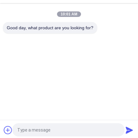
Notschutzschotte
10:01 AM
Selbstprüfungsnotbeleuchtungen des IP20 Stromausfall-LED
für Krankenhäuser
Good day, what product are you looking for?
Beliebte Kategorien
Alle
Wasserdichte 
Wieder Aufladbare 
Notbeleuchtung
Notbeleuchtung
Vertiefte 
Geführte 
Notbeleuchtung
Notbeleuchtungen
Decken-
LED-Notfall 
Notbeleuchtung
Downlight
Doppelstellen-
Selbstprüfungsnotbeleuchtungen
Notbeleuchtungen
Fordern Sie ein Angebot