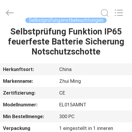
Hangzhou
Dreamy
Technology
Co.,Ltd.
All
Selbstprüfungsnotbeleuchtungen
Rights
Reserved.
Selbstprüfung Funktion IP65
HAUS
feuerfeste Batterie Sicherung
PRODUKTE
Notschutzschotte
ÜBER
Herkunftsort:
China
UNS
Markenname:
Zhui Ming
Zertifizierung:
CE
FABRIK-
Modellnummer:
EL015AMNT
AUSFLUG
Min Bestellmenge:
300 PC
QUALITÄTSKONTROLLE
Verpackung
1 eingestellt in 1 inneren