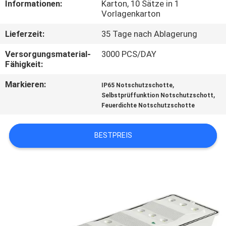
Informationen:
Karton, 10 Sätze in 1
Vorlagenkarton
TRETEN
Lieferzeit:
35 Tage nach Ablagerung
SIE
MIT
Versorgungsmaterial-
3000 PCS/DAY
Fähigkeit:
UNS
Markieren:
,
IP65 Notschutzschotte
IN
,
Selbstprüffunktion Notschutzschott
VERBINDUNG
Feuerdichte Notschutzschotte
BESTPREIS
FORDERN
SIE EIN
ZITAT
SITEMAP