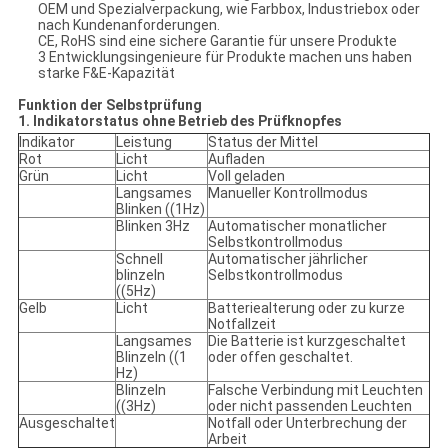
OEM und Spezialverpackung, wie Farbbox, Industriebox oder
nach Kundenanforderungen.
CE, RoHS sind eine sichere Garantie für unsere Produkte
3 Entwicklungsingenieure für Produkte machen uns haben
starke F&E-Kapazität
Funktion der Selbstprüfung
1. Indikatorstatus ohne Betrieb des Prüfknopfes
Indikator
Leistung
Status der Mittel
Rot
Licht
Aufladen
Grün
Licht
Voll geladen
Langsames
Manueller Kontrollmodus
Blinken ((1Hz)
Blinken 3Hz
Automatischer monatlicher
Selbstkontrollmodus
Schnell
Automatischer jährlicher
blinzeln
Selbstkontrollmodus
((5Hz)
Gelb
Licht
Batteriealterung oder zu kurze
Notfallzeit
Langsames
Die Batterie ist kurzgeschaltet
Blinzeln ((1
oder offen geschaltet.
Hz)
Blinzeln
Falsche Verbindung mit Leuchten
((3Hz)
oder nicht passenden Leuchten
Ausgeschaltet
Notfall oder Unterbrechung der
Arbeit