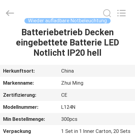
Hangzhou
Dreamy
Technology
Co.,Ltd.
All
Wieder aufladbare Notbeleuchtung
Rights
Reserved.
Batteriebetrieb Decken
HAUS
eingebettete Batterie LED
PRODUKTE
Notlicht IP20 hell
ÜBER
Herkunftsort:
China
UNS
Markenname:
Zhui Ming
Zertifizierung:
CE
FABRIK-
Modellnummer:
L124N
AUSFLUG
Min Bestellmenge:
300pcs
QUALITÄTSKONTROLLE
Verpackung
1 Set in 1 Inner Carton, 20 Sets