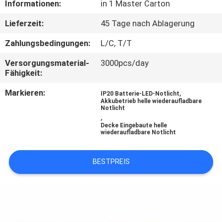
Informationen:
in 1 Master Carton
TRETEN
Lieferzeit:
45 Tage nach Ablagerung
SIE
Zahlungsbedingungen:
L/C, T/T
MIT
Versorgungsmaterial-
3000pcs/day
UNS
Fähigkeit:
IN
Markieren:
,
IP20 Batterie-LED-Notlicht
Akkubetrieb helle wiederaufladbare
VERBINDUNG
Notlicht
,
Decke Eingebaute helle
wiederaufladbare Notlicht
FORDERN
SIE EIN
BESTPREIS
ZITAT
SITEMAP