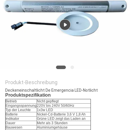
DATENSCHUTZRICHTLINIE
Produkt-Beschreibung
Deckeneinschaltlicht De Emergencia LED-Notlicht
Produktspezifikation
Betrieb
Nicht gepflegt
Eingangsspannung
220V bis 240V 50/60Hz
Typ der Leuchte
1x3w LED
Batterie
Nickel-Cd-Batterie 3,6 V 1,8 Ah
Indikator
Grüne LED zeigt das Laden an
Dauer
Mehr als 3 Stunden
Bauwesen
Aluminiumgehäuse