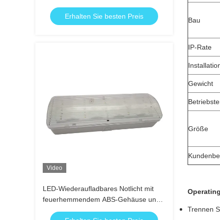
Nickel-Cadmium-Batterie und 3
Erhalten Sie besten Preis
Stunden Leuchtdauer
Bau
IP-Rate
Installatio
Gewicht
Betriebst
Größe
Kundenbe
Video
LED-Wiederaufladbares Notlicht mit
Operatin
feuerhemmendem ABS-Gehäuse und
Trennen S
15 Stück SMD-LED für 3 Stunden