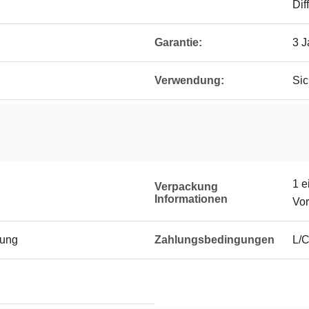
Dif
Garantie:
3 J
Verwendung:
Sic
1 e
Verpackung
Informationen
Vor
rung
Zahlungsbedingungen
L/C