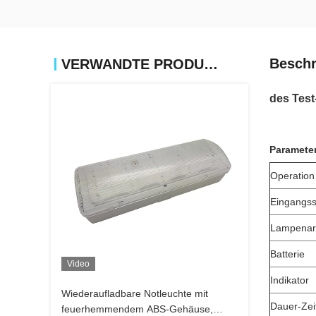
Beschr
VERWANDTE PRODUKTE
des Tes
Paramete
Operation
Eingangs
Lampenar
Batterie
Video
Indikator
Wiederaufladbare Notleuchte mit
Dauer-Zei
feuerhemmendem ABS-Gehäuse,