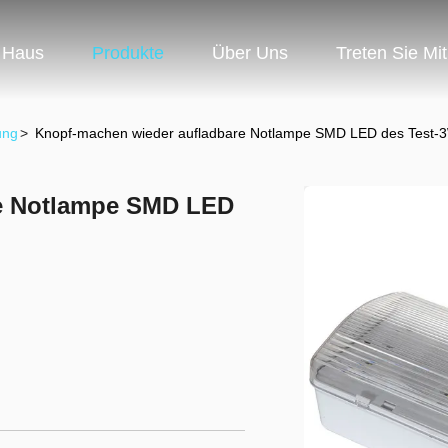
Haus
Produkte
Über Uns
Treten Sie Mi
ung
>
Knopf-machen wieder aufladbare Notlampe SMD LED des Test-3
re Notlampe SMD LED