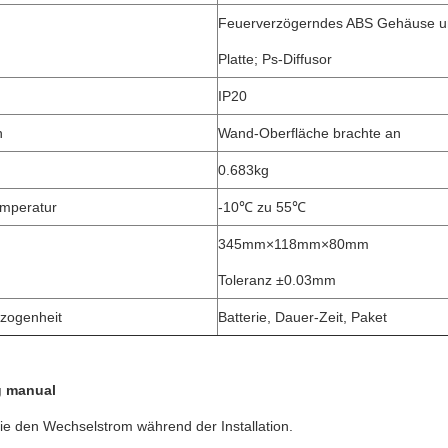
Feuerverzögerndes ABS Gehäuse 
Platte; Ps-Diffusor
IP20
n
Wand-Oberfläche brachte an
0.683kg
emperatur
-10℃ zu 55℃
345mm×118mm×80mm
Toleranz ±0.03mm
zogenheit
Batterie, Dauer-Zeit, Paket
g manual
ie den Wechselstrom während der Installation.