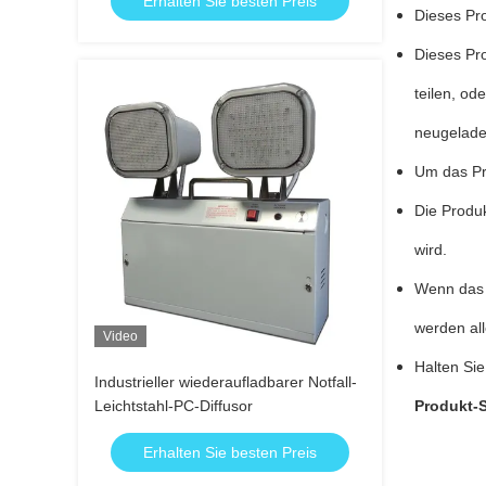
Erhalten Sie besten Preis
Dieses Pro
Dieses Pro
teilen, od
neugelade
Um das Pro
Die Produ
wird.
Wenn das P
werden all
Video
Halten Sie
Industrieller wiederaufladbarer Notfall-
Leichtstahl-PC-Diffusor
Produkt-
Erhalten Sie besten Preis