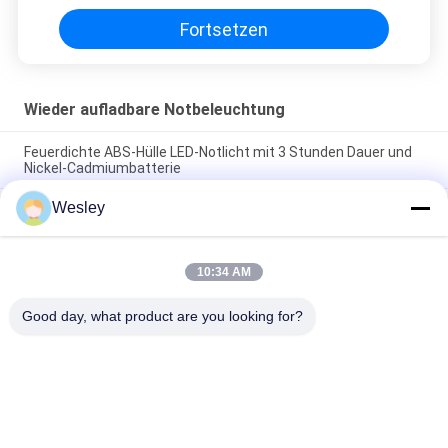
Fortsetzen
Wieder aufladbare Notbeleuchtung
Feuerdichte ABS-Hülle LED-Notlicht mit 3 Stunden Dauer und
Nickel-Cadmiumbatterie
Wesley
Wiederaufladbare Notleuchte mit feuerhemmendem ABS-
Gehäuse, Nickel-Cadmium-Batterie und 3 Stunden
Leuchtdauer
10:34 AM
LED-Wiederaufladbares Notlicht mit feuerhemmendem ABS-
Gehäuse und 15 Stück SMD-LED für 3 Stunden
Good day, what product are you looking for?
Beliebte Kategorien
Alle
Wasserdichte 
Wieder Aufladbare 
Notbeleuchtung
Notbeleuchtung