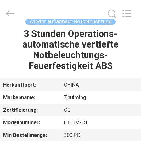
Hangzhou
Dreamy
Technology
Co.,Ltd.
All
Wieder aufladbare Notbeleuchtung
Rights
Reserved.
3 Stunden Operations-
HAUS
automatische vertiefte
PRODUKTE
Notbeleuchtungs-
Feuerfestigkeit ABS
ÜBER
UNS
Herkunftsort:
CHINA
Markenname:
Zhuiming
FABRIK-
Zertifizierung:
CE
AUSFLUG
Modellnummer:
L116M-C1
QUALITÄTSKONTROLLE
Min Bestellmenge:
300 PC