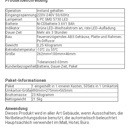
Produktbeschreibung
Operation
Instand gehalten
Eingangsspannung
220V-240V 50/60Hz
Lampenart
6 PC SMD 5730 LED
Batterie
Ni-CDbatterie 3.6V1.8Ah
Indikator
Grüne LED--Wechselstrom an, rote LED--Aufladung
Dauer-Zeit
Mehr als 3 Stunden
Bau
Feuerverzögerndes ABS Gehäuse, Platte und Rahmen;
Ps-Diffusor.
Gewicht
0,25 Kilogramm
Betriebstemperatur
-10℃ zu 55℃
Größe
262mm×100mm×46mm
Tolerance±0.03mm
Kundenbezogenheit
Batterie, Dauer-Zeit, Paket
Paket-Informationen
Paket
1 eingestellt in 1 inneren Kasten, 50Sets in 1 Umkarton
Umkarton-Größe
490mm×275mm×565mm
Bruttomasse
23 Kilogramm
Nettogewicht
21.5kg
Anwendung
:
Dieses Produkt wird in aller Art Gebäude, wenn Ausschalten, die
Notbeleuchtungsdose benutzt, die automatisch beleuchtet.
Hauptsächlich verwendet im Mall, Hotel, Büro.