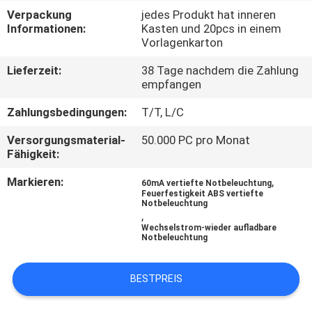
Verpackung
jedes Produkt hat inneren
TRETEN
Informationen:
Kasten und 20pcs in einem
Vorlagenkarton
SIE
Lieferzeit:
38 Tage nachdem die Zahlung
MIT
empfangen
UNS
Zahlungsbedingungen:
T/T, L/C
IN
Versorgungsmaterial-
50.000 PC pro Monat
VERBINDUNG
Fähigkeit:
Markieren:
,
60mA vertiefte Notbeleuchtung
FORDERN
Feuerfestigkeit ABS vertiefte
Notbeleuchtung
SIE EIN
,
Wechselstrom-wieder aufladbare
ZITAT
Notbeleuchtung
BESTPREIS
SITEMAP