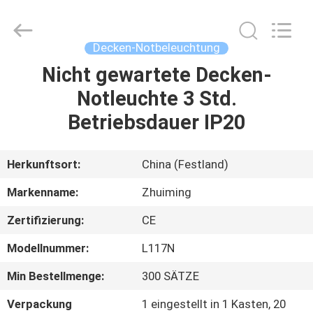
Hangzhou
Dreamy
Technology
Co.,Ltd.
All
Decken-Notbeleuchtung
Rights
Reserved.
Nicht gewartete Decken-
HAUS
Notleuchte 3 Std.
PRODUKTE
Betriebsdauer IP20
ÜBER
Herkunftsort:
China (Festland)
UNS
Markenname:
Zhuiming
Zertifizierung:
CE
FABRIK-
Modellnummer:
L117N
AUSFLUG
Min Bestellmenge:
300 SÄTZE
QUALITÄTSKONTROLLE
Verpackung
1 eingestellt in 1 Kasten, 20