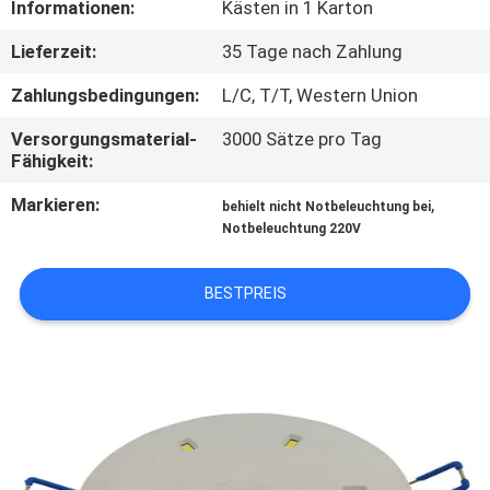
Informationen:
Kästen in 1 Karton
TRETEN
Lieferzeit:
35 Tage nach Zahlung
SIE
Zahlungsbedingungen:
L/C, T/T, Western Union
MIT
Versorgungsmaterial-
3000 Sätze pro Tag
UNS
Fähigkeit:
IN
Markieren:
,
behielt nicht Notbeleuchtung bei
VERBINDUNG
Notbeleuchtung 220V
BESTPREIS
FORDERN
SIE EIN
ZITAT
SITEMAP