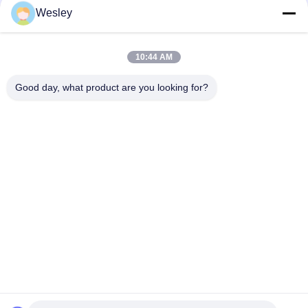
Wesley
Brandschutz-LED-Notlicht mit 3 Stunden Betrieb und
Nichtwartungsfunktion
10:44 AM
3 Stunden Autonomie Li-Ion-Batterienbetriebene Brandschutz
ABS Decken Notlicht mit Einbausatz
Good day, what product are you looking for?
Beliebte Kategorien
Alle
Wasserdichte 
Wieder Aufladbare 
Notbeleuchtung
Notbeleuchtung
Vertiefte 
Geführte 
Notbeleuchtung
Notbeleuchtungen
Decken-
LED-Notfall 
Notbeleuchtung
Downlight
Doppelstellen-
Selbstprüfungsnotbeleuchtungen
Notbeleuchtungen