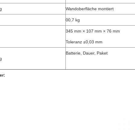
g
Wandoberfläche montiert
00,7 kg
345 mm × 107 mm × 76 mm
Toleranz ±0,03 mm
Batterie, Dauer, Paket
g
er: