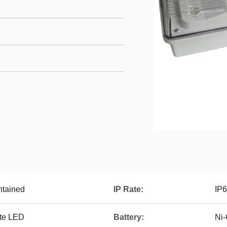
ntained
IP Rate:
IP
te LED
Battery:
Ni-