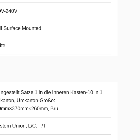
0V-240V
l Surface Mounted
ite
ingestellt Sätze 1 in die inneren Kasten-10 in 1
arton, Umkarton-Größe:
0mm×370mm×260mm, Bru
tern Union, L/C, T/T