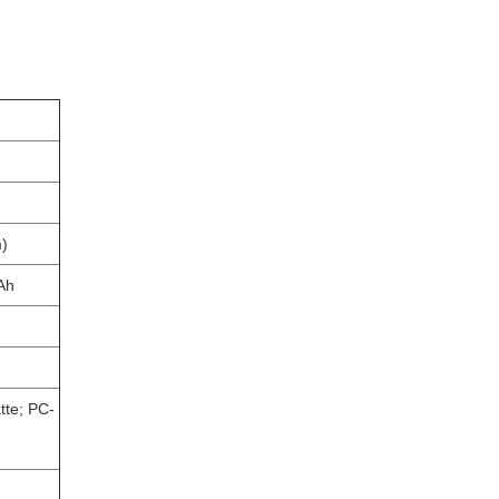
m)
Ah
tte; PC-