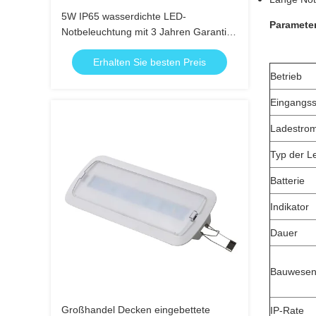
5W IP65 wasserdichte LED-
Parameter
Notbeleuchtung mit 3 Jahren Garantie
und 25.000 Stunden Lebensdauer
Erhalten Sie besten Preis
Betrieb
Eingangs
Ladestro
Typ der L
Batterie
Indikator
Dauer
Bauwese
Großhandel Decken eingebettete
IP-Rate