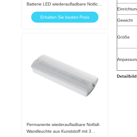
Batterie LED wiederaufladbare Notlicht
Einrichtun
mit 3 Stunden Backup
Erhalten Sie besten Preis
Gewicht
Größe
Anpassun
Detailbild
Permanente wiederaufladbare Notfall-
Wandleuchte aus Kunststoff mit 3